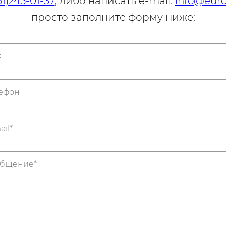
51)245-01-37
, либо написать e-mail:
info@euro
просто заполните форму ниже: