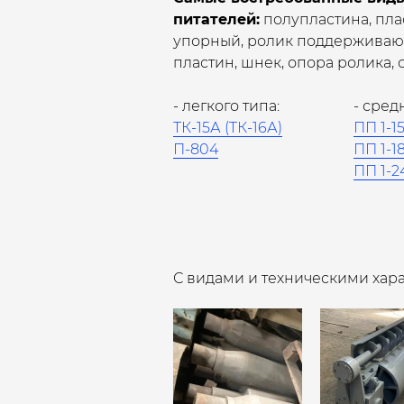
питателей:
полупластина, пла
упорный, ролик поддерживающ
пластин, шнек, опора ролика, о
- легкого типа:
- сред
ТК-15А (ТК-16А)
ПП 1-1
П-804
ПП 1-1
ПП 1-2
С видами и техническими хар