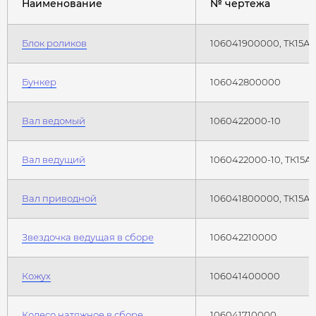
Наименование
№ чертежа
Блок роликов
106041900000, ТК15А.0
Бункер
106042800000
Вал ведомый
1060422000-10
Вал ведущий
1060422000-10, ТК15А.
Вал приводной
106041800000, ТК15А.
Звездочка ведущая в сборе
106042210000
Кожух
106041400000
Колесо натяжное в сборе
106041710000