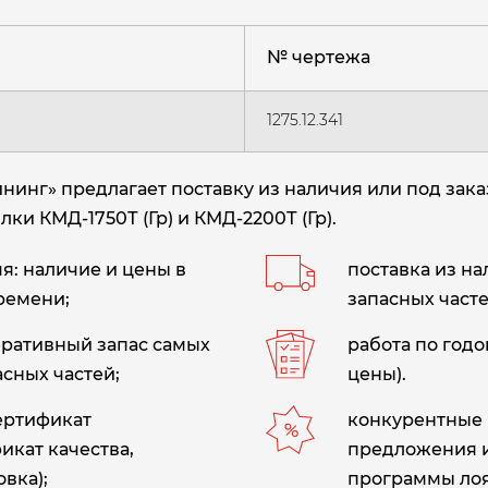
№ чертежа
1275.12.341
нг» предлагает поставку из наличия или под зака
илки КМД-1750Т (Гр) и КМД-2200Т (Гр).
: наличие и цены в
поставка из н
ремени;
запасных часте
еративный запас самых
работа по год
сных частей;
цены).
сертификат
конкурентные 
икат качества,
предложения 
вка);
программы лоя