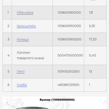
1
Обечайка
105600900100
131
2
Кронштейн
105600910000
5,25
3
Кольцо
105600900200
17,20
Логотип
4
500470000000
0,45
товарного знака
5
Лист
105100210200
12
6
Скоба
481280121900
1