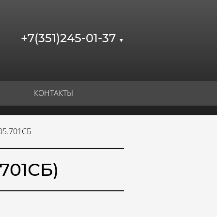
+7(351)245-01-37
▼
КОНТАКТЫ
05.701СБ
701СБ)