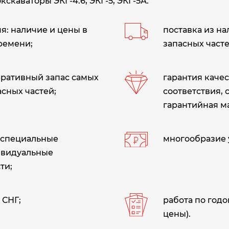
кскаваторы ЭКГ-4.6, ЭКГ-5, ЭКГ-5А.
: наличие и цены в
поставка из н
ремени;
запасных часте
еративный запас самых
гарантия качес
сных частей;
соответствия, 
гарантийная м
 специальные
многообразие 
ивидуальные
ти;
 СНГ;
работа по год
цены).