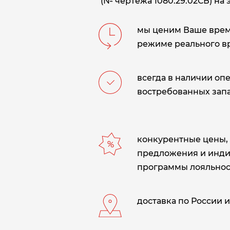
(№ чертежа 1080.29.02СБ) на э
мы ценим Ваше время
режиме реального в
всегда в наличии оп
востребованных запа
конкурентные цены,
предложения и инд
программы лояльнос
доставка по России и