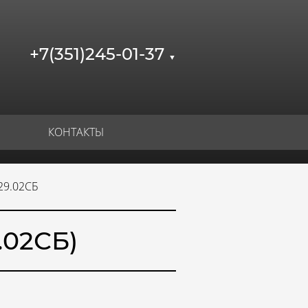
+7(351)245-01-37
▼
КОНТАКТЫ
29.02СБ
.02СБ)