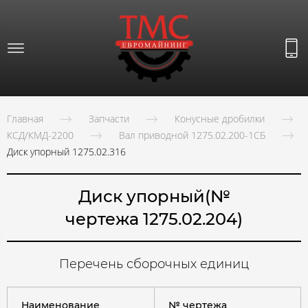
Главная
Запчасти
Конусные дробилки
КСД/КМД-2200
Вал приводной 1275.02.200-1СБ
Диск упорный 1275.02.316
Диск упорный(№
чертежа 1275.02.204)
Перечень сборочных единиц
Наименование
№ чертежа