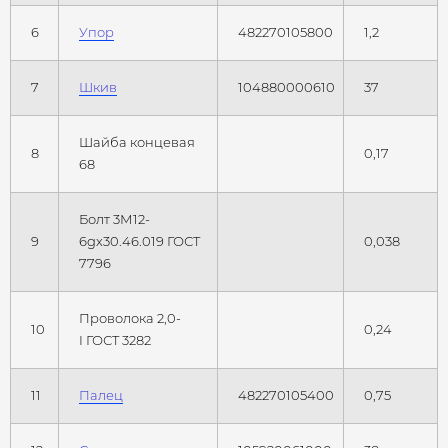
6
Упор
482270105800
1,2
7
Шкив
104880000610
37
Шайба концевая
8
0,17
68
Болт 3М12-
9
6gх30.46.019 ГОСТ
0,038
7796
Проволока 2,0-
10
0,24
I ГОСТ 3282
11
Палец
482270105400
0,75