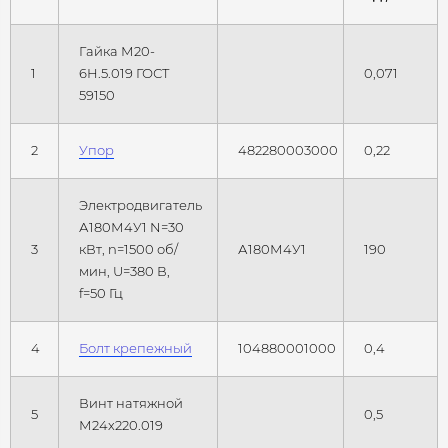
Гайка М20-
1
6Н.5.019 ГОСТ
0,071
59150
2
Упор
482280003000
0,22
Электродвигатель
А180М4У1 N=30
3
кВт, n=1500 об/
А180М4У1
190
мин, U=380 В,
f=50 Гц
4
Болт крепежный
104880001000
0,4
Винт натяжной
5
0,5
М24х220.019