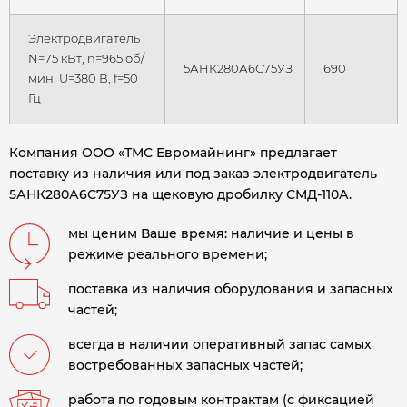
Электродвигатель
N=75 кВт, n=965 об/
5АНК280А6С75УЗ
690
мин, U=380 В, f=50
Гц
Компания ООО «ТМС Евромайнинг» предлагает
поставку из наличия или под заказ электродвигатель
5АНК280А6С75УЗ на щековую дробилку СМД-110А.
мы ценим Ваше время: наличие и цены в
режиме реального времени;
поставка из наличия оборудования и запасных
частей;
всегда в наличии оперативный запас самых
востребованных запасных частей;
работа по годовым контрактам (с фиксацией