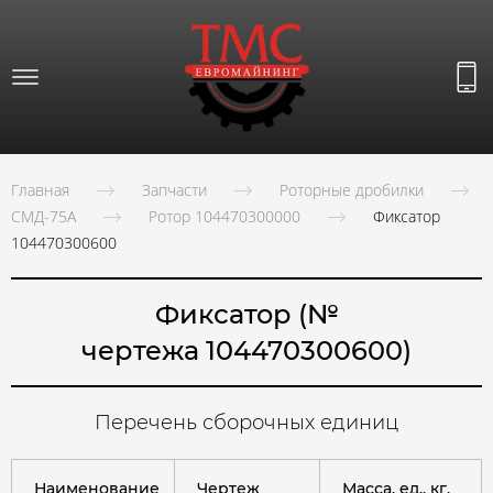
Главная
Запчасти
Роторные дробилки
СМД-75А
Ротор 104470300000
Фиксатор
104470300600
Фиксатор (№
чертежа 104470300600)
Перечень сборочных единиц
Наименование
Чертеж
Масса, ед., кг.