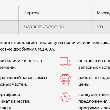
Чертеж
Масса, 
3430.01.015 / 3430.01.021
398
нг» предлагает поставку из наличия или под зака
 щековую дробилку СМД-60А.
: наличие и цены в
поставка из н
ремени;
запасных часте
еративный запас самых
работа по год
сных частей;
цены).
сертификат
конкурентные 
икат качества,
предложения 
вка);
программы лоя