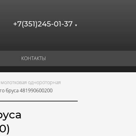
+7(351)245-01-37
▼
КОНТАКТЫ
 молотковая однороторная
го бруса 481990600200
руса
0)