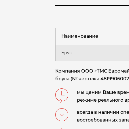
Наименование
Брус
Компания ООО «ТМС Евромайн
бруса (№ чертежа 4819906002
мы ценим Ваше время
режиме реального в
всегда в наличии оп
востребованных запа