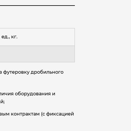
ед., кг.
з футеровку дробильного
аличия оборудования и
й;
овым контрактам (с фиксацией