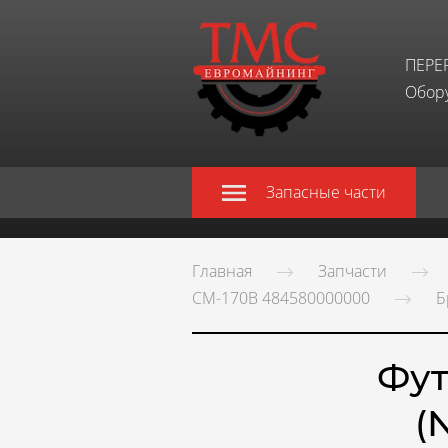
ПЕРЕ
Обору
Запасные части
Главная
Запчасти
СМ-170В 484580000000
Б
Фут
(