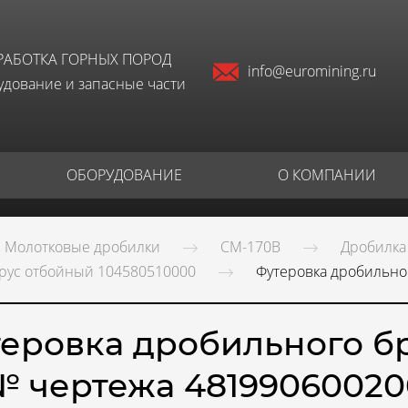
РАБОТКА ГОРНЫХ ПОРОД
info@euromining.ru
дование и запасные части
ОБОРУДОВАНИЕ
О КОМПАНИИ
Молотковые дробилки
СМ-170В
Дробилка
рус отбойный 104580510000
Футеровка дробильно
еровка дробильного б
№ чертежа 48199060020