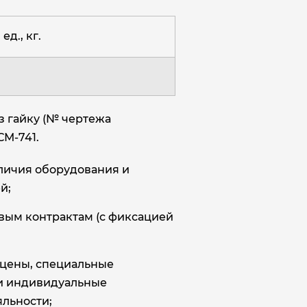
ед., кг.
з гайку (№ чертежа
СМ-741.
аличия оборудования и
й;
овым контрактам (с фиксацией
цены, специальные
и индивидуальные
льности;