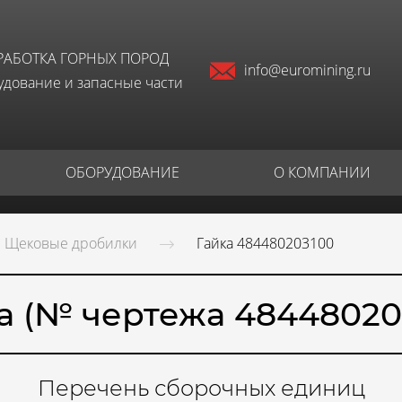
РАБОТКА ГОРНЫХ ПОРОД
info@euromining.ru
дование и запасные части
ОБОРУДОВАНИЕ
О КОМПАНИИ
Щековые дробилки
Гайка 484480203100
а (№ чертежа 48448020
Перечень сборочных единиц