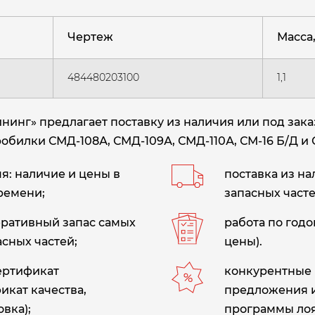
Чертеж
Масса, 
484480203100
1,1
нг» предлагает поставку из наличия или под зака
обилки СМД-108А, СМД-109А, СМД-110А, СМ-16 Б/Д и 
: наличие и цены в
поставка из н
ремени;
запасных часте
еративный запас самых
работа по год
сных частей;
цены).
сертификат
конкурентные 
икат качества,
предложения 
вка);
программы лоя