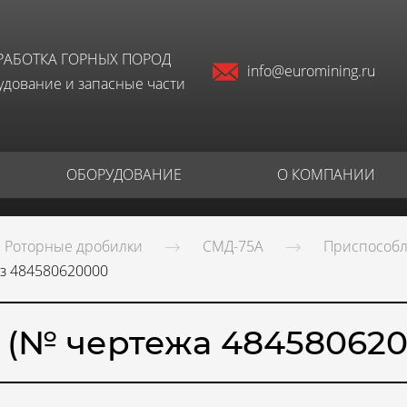
РАБОТКА ГОРНЫХ ПОРОД
info@euromining.ru
дование и запасные части
ОБОРУДОВАНИЕ
О КОМПАНИИ
Роторные дробилки
СМД-75А
Приспособл
уз 484580620000
з (№ чертежа 484580620