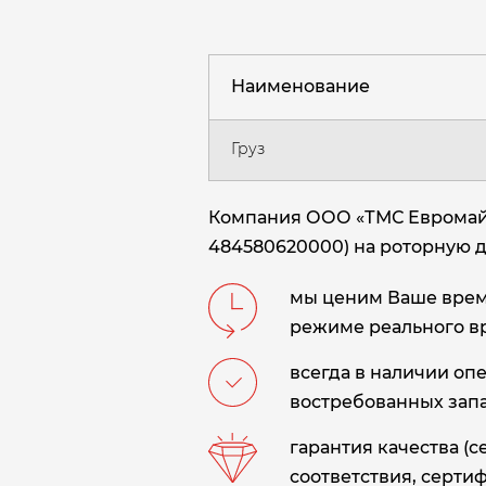
Наименование
Груз
Компания ООО «ТМС Евромайни
484580620000) на роторную 
мы ценим Ваше время
режиме реального в
всегда в наличии оп
востребованных запа
гарантия качества (
соответствия, сертиф