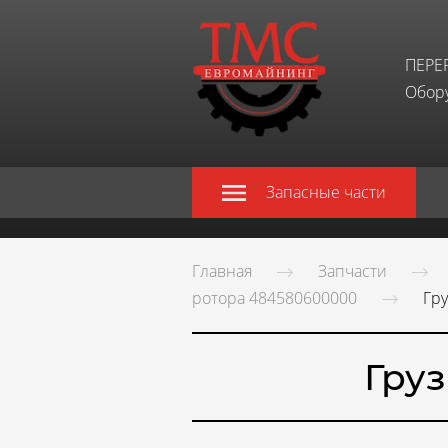
ПЕРЕ
Обору
Запасные части
Главная
Запчасти
ротора 484580600000
Гр
Гру