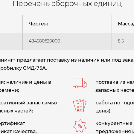
Перечень сборочных единиц
Чертеж
Масса, 
484580620000
8,5
нг» предлагает поставку из наличия или под зака
дробилку СМД-75А
.
: наличие и цены в
поставка из н
ремени;
запасных часте
еративный запас самых
работа по год
сных частей;
цены).
сертификат
конкурентные 
икат качества,
предложения 