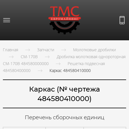
Главная
Запчасти
Молотковые дробилки
СМ-170В
Дробилка молотковая однороторная
СМ-170В 484580000000
Решетка подвесная
484580400000
Каркас 484580410000
Каркас (№ чертежа
484580410000)
Перечень сборочных единиц