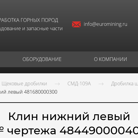
РАБОТКА ГОРНЫХ ПОРОД
info@euromining.ru
дование и запасные части
ОБОРУДОВАНИЕ
О КОМПАНИИ
Щековые дробилки
СМД-109А
Дробилка щ
ий левый 481680000300
Клин нижний левый
№ чертежа 48449000040