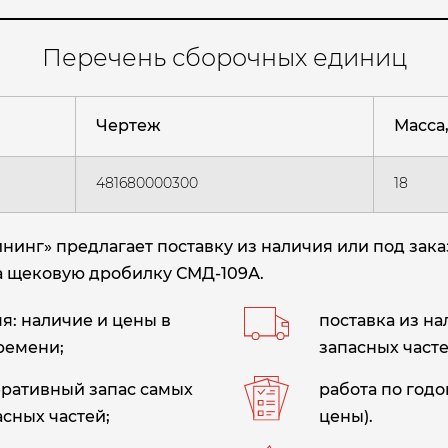
Перечень сборочных единиц
Чертеж
Масса, 
481680000300
18
инг» предлагает поставку из наличия или под зак
а щековую дробилку СМД-109А.
: наличие и цены в
поставка из н
ремени;
запасных часте
еративный запас самых
работа по год
сных частей;
цены).