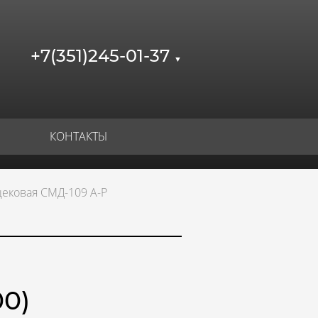
+7(351)245-01-37
▼
КОНТАКТЫ
ековая СМД-109 А-Р
0)