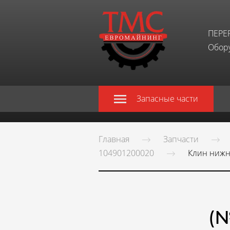
ПЕРЕ
Обору
Запасные части
Главная
Запчасти
104901200020
Клин нижн
(