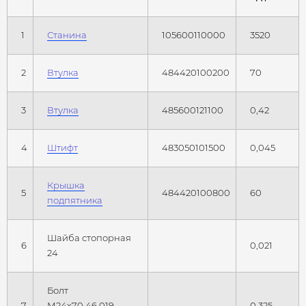
1
Станина
105600110000
3520
2
Втулка
484420100200
70
3
Втулка
485600121100
0,42
4
Штифт
483050101500
0,045
Крышка
5
484420100800
60
подпятника
Шайба стопорная
6
0,021
24
Болт
7
М24х70.46.019
0,325