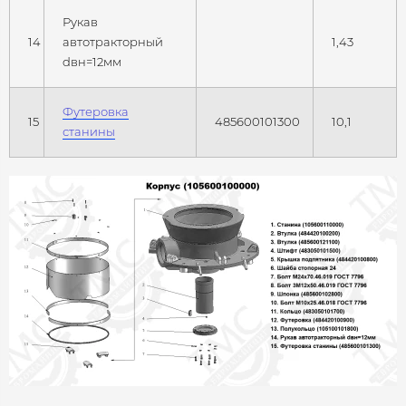
Рукав
14
автотракторный
1,43
dвн=12мм
Футеровка
15
485600101300
10,1
станины