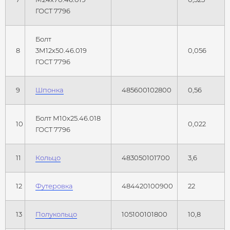
ГОСТ 7796
Болт
8
3М12х50.46.019
0,056
ГОСТ 7796
9
Шпонка
485600102800
0,56
Болт М10х25.46.018
10
0,022
ГОСТ 7796
11
Кольцо
483050101700
3,6
12
Футеровка
484420100900
22
13
Полукольцо
105100101800
10,8