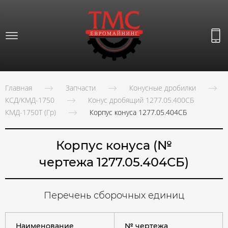
Главная
Запчасти
Конусные дробилки
КСД/КМД-1750
Конус дробящий 1277.05.400СБ
КМД-1750Т (Гр)
Корпус конуса 1277.05.404СБ
Корпус конуса (№
чертежа 1277.05.404СБ)
Перечень сборочных единиц
Наименование
№ чертежа