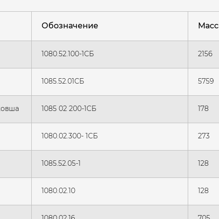
Обозначение
Масса
1080.52.100-1СБ
2156
1085.52.01СБ
5759
ковша
1085 02 200-1СБ
178
1080.02.300- 1СБ
273
1085.52.05-1
128
1080.02.10
128
1080.02.16
705