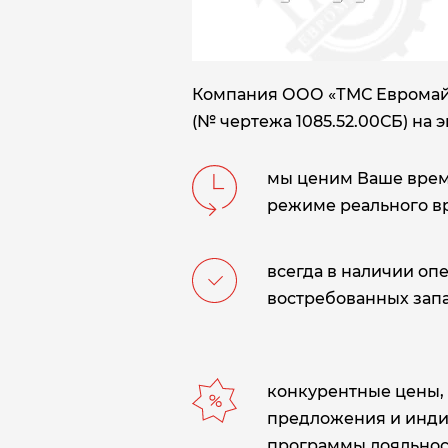
Компания ООО «ТМС Евромайни
(№ чертежа 1085.52.00СБ) на э
мы ценим Ваше время
режиме реального в
всегда в наличии оп
востребованных запа
конкурентные цены,
предложения и инд
программы лояльнос