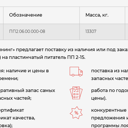
Обозначение
Масса, кг.
ПП2.06.00.000-08
13307
нг» предлагает поставку из наличия или под заказ
 на пластинчатый питатель ПП 2-15.
: наличие и цены в
поставка из н
ремени;
запасных часте
еративный запас самых
работа по год
сных частей;
цены).
сертификат
конкурентные 
икат качества,
предложения 
вка);
программы лоя