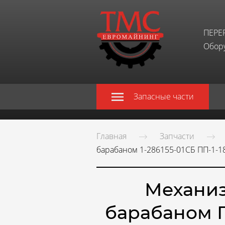
ПЕРЕ
Обору
Запасные части
Главная
Запчасти
барабаном 1-286155-01СБ ПП-1-1
Механиз
барабаном П