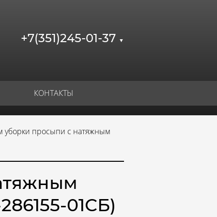
+7(351)245-01-37
▼
КОНТАКТЫ
 уборки просыпи с натяжным
натяжным
286155-01СБ)