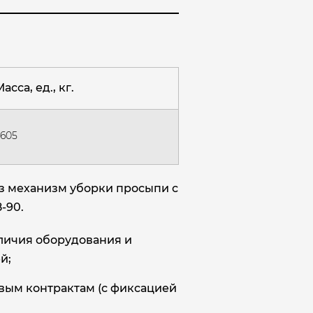
асса, ед., кг.
2605
з механизм уборки просыпи с
-90.
аличия оборудования и
й;
овым контрактам (с фиксацией