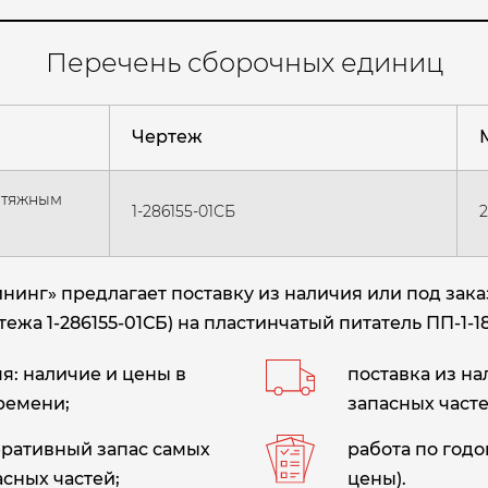
Перечень сборочных единиц
Чертеж
М
атяжным
1-286155-01СБ
инг» предлагает поставку из наличия или под зака
а 1-286155-01СБ) на пластинчатый питатель ПП-1-18
: наличие и цены в
поставка из н
ремени;
запасных часте
еративный запас самых
работа по год
сных частей;
цены).