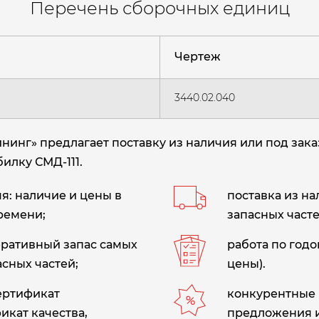
Перечень сборочных единиц
Чертеж
3440.02.040
нг» предлагает поставку из наличия или под зака
илку СМД-111.
: наличие и цены в
поставка из н
ремени;
запасных часте
еративный запас самых
работа по год
сных частей;
цены).
сертификат
конкурентные 
икат качества,
предложения 