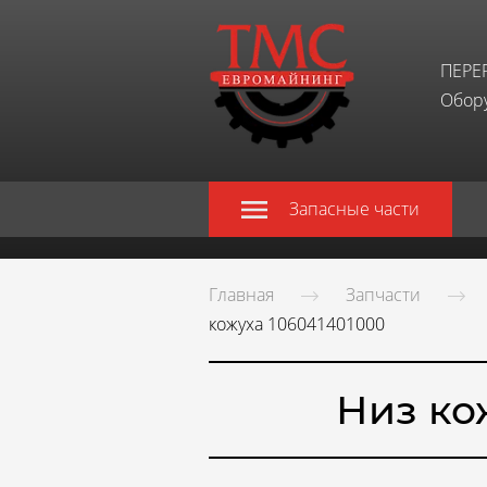
ПЕРЕ
Обору
Запасные части
Главная
Запчасти
кожуха 106041401000
Низ ко