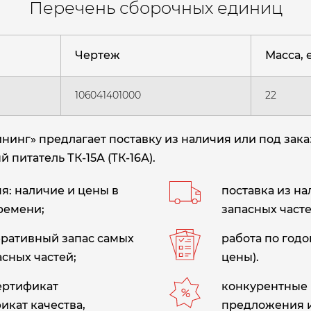
Перечень сборочных единиц
Чертеж
Масса, е
106041401000
22
нг» предлагает поставку из наличия или под зака
 питатель ТК-15А (ТК-16А)
.
: наличие и цены в
поставка из н
ремени;
запасных часте
еративный запас самых
работа по год
сных частей;
цены).
сертификат
конкурентные 
икат качества,
предложения 