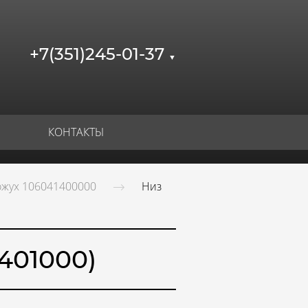
+7(351)245-01-37
▼
КОНТАКТЫ
ожух 106041400000
Низ
401000)