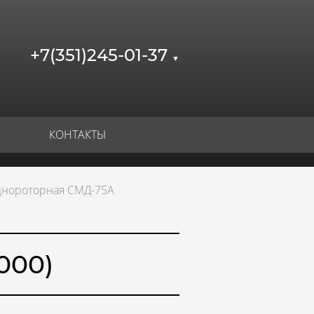
+7(351)245-01-37
▼
КОНТАКТЫ
днороторная СМД-75А
000)