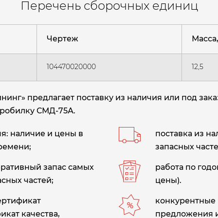
Перечень сборочных единиц
Чертеж
Масса, 
104470020000
12,5
нг» предлагает поставку из наличия или под зака
дробилку СМД-75А
.
: наличие и цены в
поставка из н
ремени;
запасных часте
еративный запас самых
работа по год
сных частей;
цены).
сертификат
конкурентные 
икат качества,
предложения 