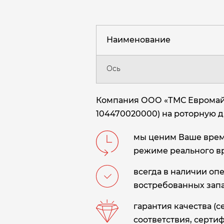
Наименование
Ось
Компания ООО «ТМС Евромайни
104470020000) на роторную 
мы ценим Ваше время
режиме реального в
всегда в наличии оп
востребованных запа
гарантия качества (
соответствия, сертиф