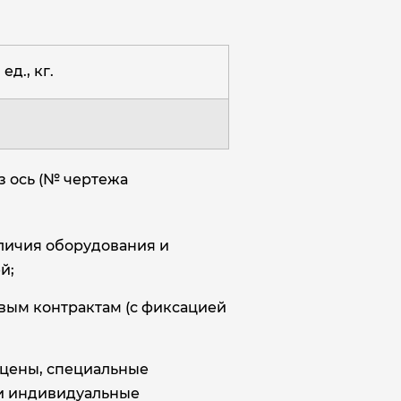
ед., кг.
з ось (№ чертежа
аличия оборудования и
й;
овым контрактам (с фиксацией
цены, специальные
и индивидуальные