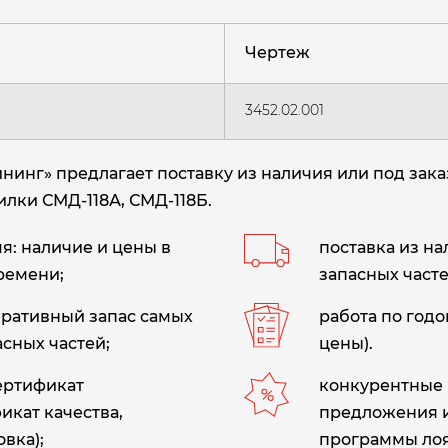
Чертеж
3452.02.001
нг» предлагает поставку из наличия или под зака
илки СМД-118А, СМД-118Б.
: наличие и цены в
поставка из н
ремени;
запасных часте
еративный запас самых
работа по год
сных частей;
цены).
сертификат
конкурентные 
икат качества,
предложения 
вка);
программы лоя