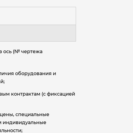
з ось (№ чертежа
аличия оборудования и
й;
овым контрактам (с фиксацией
цены, специальные
и индивидуальные
льности;