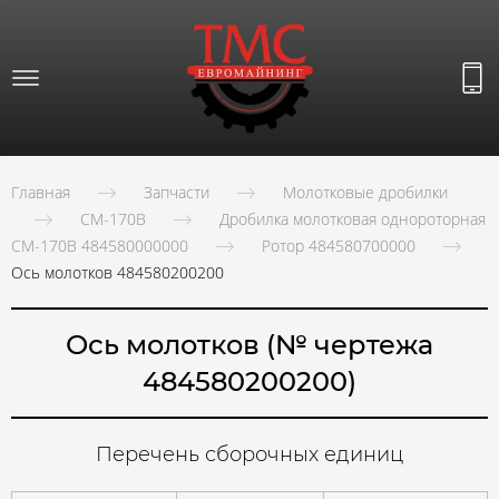
Главная
Запчасти
Молотковые дробилки
СМ-170В
Дробилка молотковая однороторная
СМ-170В 484580000000
Ротор 484580700000
Ось молотков 484580200200
Ось молотков (№ чертежа
484580200200)
Перечень сборочных единиц