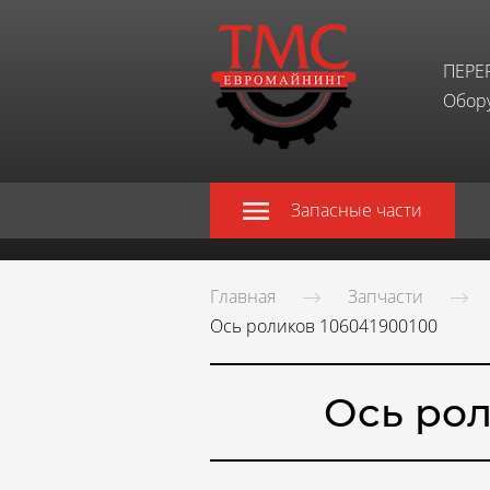
ПЕРЕ
Обору
Запасные части
Главная
Запчасти
Ось роликов 106041900100
Ось рол