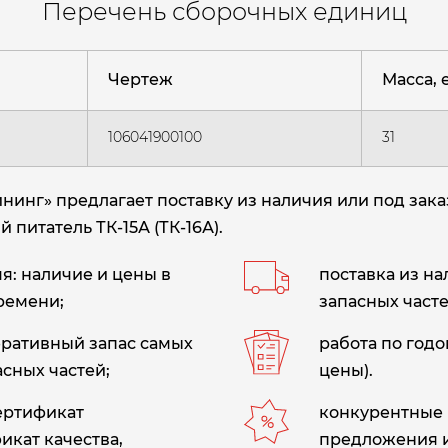
Перечень сборочных единиц
Чертеж
Масса, е
106041900100
31
нг» предлагает поставку из наличия или под зака
 питатель ТК-15А (ТК-16А)
.
: наличие и цены в
поставка из н
ремени;
запасных часте
еративный запас самых
работа по год
сных частей;
цены).
сертификат
конкурентные 
икат качества,
предложения 