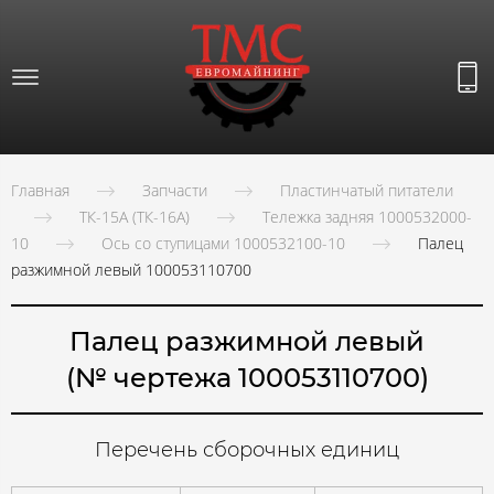
Главная
Запчасти
Пластинчатый питатели
ТК-15А (ТК-16А)
Тележка задняя 1000532000-
10
Ось со ступицами 1000532100-10
Палец
разжимной левый 100053110700
Палец разжимной левый
(№ чертежа 100053110700)
Перечень сборочных единиц