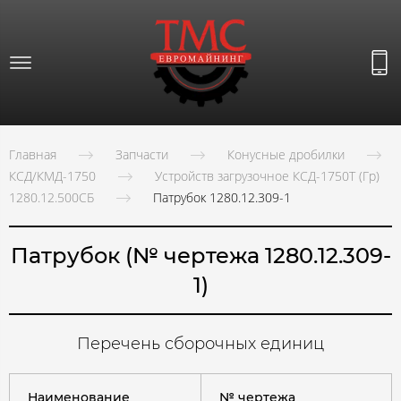
Главная
Запчасти
Конусные дробилки
КСД/КМД-1750
Устройств загрузочное КСД-1750Т (Гр)
1280.12.500СБ
Патрубок 1280.12.309-1
Патрубок (№ чертежа 1280.12.309-
1)
Перечень сборочных единиц
Наименование
№ чертежа