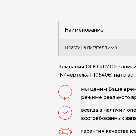
Наименование
Пластина питателя 2-24
Компания ООО «ТМС Евромайни
(№ чертежа 1-105406) на плас
мы ценим Ваше время
режиме реального в
всегда в наличии оп
востребованных запа
гарантия качества (