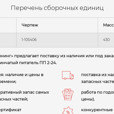
Перечень сборочных единиц
Чертеж
Масса
1-105406
430
нг» предлагает поставку из наличия или под зака
тинчатый питатель ПП 2-24.
: наличие и цены в
поставка из н
ремени;
запасных часте
еративный запас самых
работа по год
сных частей;
цены).
сертификат
конкурентные 