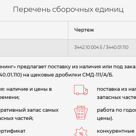
Перечень сборочных единиц
Чертеж
3442.10.004.5 / 3440.01.110
инг» предлагает поставку из наличия или под зак
440.01.110) на щековые дробилки СМД-111/А/Б.
: наличие и цены в
поставка из н
ремени;
запасных часте
еративный запас самых
работа по год
сных частей;
цены).
сертификат
конкурентные 