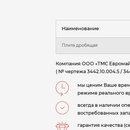
Наименование
Плита дробящая
Компания ООО «ТМС Евромайн
( № чертежа 3442.10.004.5 / 3
мы ценим Ваше время
режиме реального в
всегда в наличии оп
востребованных запа
гарантия качества (