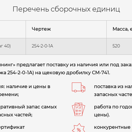
Перечень сборочных единиц
Чертеж
Масса, е
г 40)
254-2-0-1А
520
инг» предлагает поставку из наличия или под зак
а 254-2-0-1А) на щековую дробилку СМ-741.
: наличие и цены в
поставка из н
ремени;
запасных часте
еративный запас самых
работа по год
сных частей;
цены).
сертификат
конкурентные 