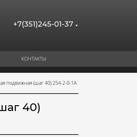
+7(351)245-01-37
▼
КОНТАКТЫ
я подвижная (шаг 40) 254-2-0-1А
шаг 40)
)