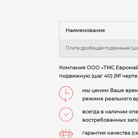
Наименование
Плита дробящая подвижная (ша
Компания ООО «ТМС Евромайн
подвижную (шаг 40) (№ чертеж
мы ценим Ваше время
режиме реального в
всегда в наличии оп
востребованных запа
гарантия качества (