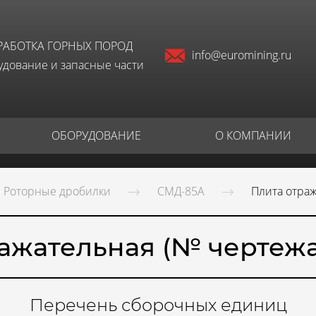
РАБОТКА ГОРНЫХ ПОРОД
info@euromining.ru
дование и запасные части
ОБОРУДОВАНИЕ
О КОМПАНИИ
Роторные дробилки
СМД-85А
Плита отраж
ажательная (№ чертежа 3
Перечень сборочных единиц