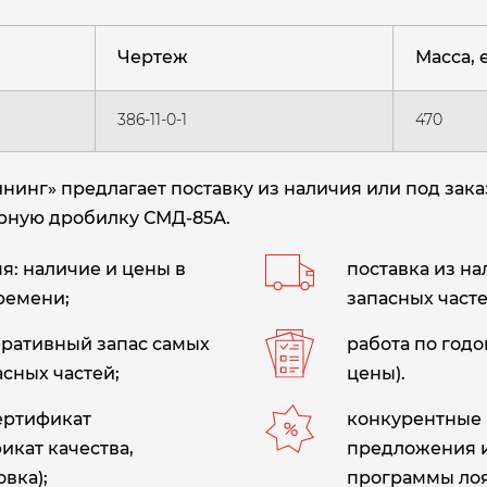
Чертеж
Масса, е
386-11-0-1
470
нг» предлагает поставку из наличия или под зака
торную дробилку СМД-85А.
: наличие и цены в
поставка из н
ремени;
запасных часте
еративный запас самых
работа по год
сных частей;
цены).
сертификат
конкурентные 
икат качества,
предложения 
вка);
программы лоя