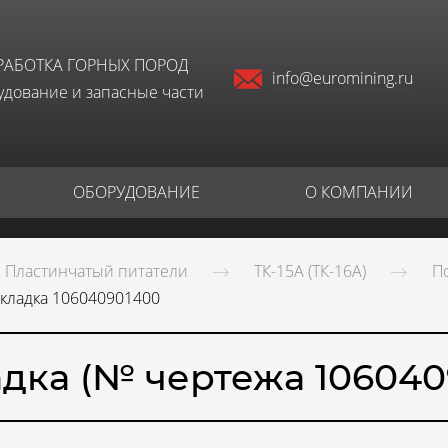
РАБОТКА ГОРНЫХ ПОРОД
info@euromining.ru
дование и запасные части
ОБОРУДОВАНИЕ
О КОМПАНИИ
Пластинчатый питатели
ТК-15А (ТК-16А)
П
кладка 106040901400
дка (№ чертежа 106040