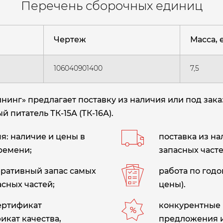
Перечень сборочных единиц
Чертеж
Масса, е
106040901400
7,5
нг» предлагает поставку из наличия или под зака
й питатель ТК-15А (ТК-16А)
.
: наличие и цены в
поставка из н
ремени;
запасных часте
еративный запас самых
работа по год
сных частей;
цены).
сертификат
конкурентные 
икат качества,
предложения 