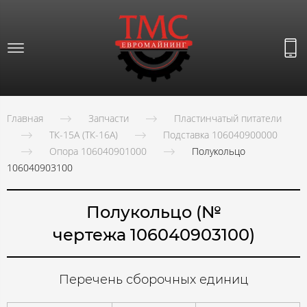
Главная
Запчасти
Пластинчатый питатели
ТК-15А (ТК-16А)
Подставка 106040900000
Опора 106040901000
Полукольцо
106040903100
Полукольцо (№
чертежа 106040903100)
Перечень сборочных единиц