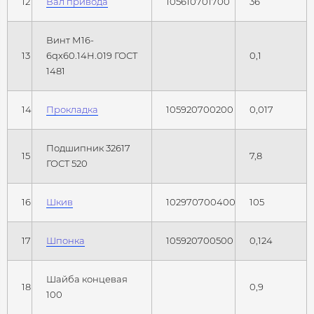
12
Вал привода
105610701700
36
Винт М16-
13
6qх60.14Н.019 ГОСТ
0,1
1481
14
Прокладка
105920700200
0,017
Подшипник 32617
15
7,8
ГОСТ 520
16
Шкив
102970700400
105
17
Шпонка
105920700500
0,124
Шайба концевая
18
0,9
100