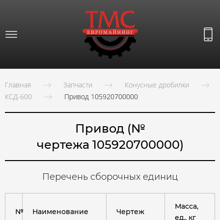
Главная
Запчасти
Конусные дробилки
КСД-600
Привод 105920700000
Привод (№
чертежа 105920700000)
Перечень сборочных единиц
Масса,
№
Наименование
Чертеж
ед., кг