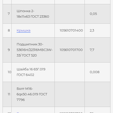
Шпонка 2-
7
0,05
18х11х63 ГОСТ 23360
8
Крышка
105610701400
2,3
Подшипник 30-
9
53616Н/22316МВСЗW-
105610701700
7,7
33/ ГОСТ 520
Шайба 16 65Г.019
10
0,008
ГОСТ 6402
Болт М16-
11
6qх50.46.019 ГОСТ
7796