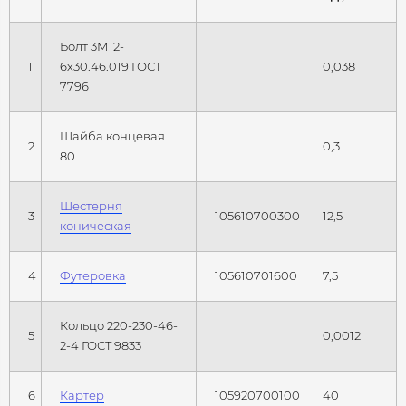
Болт 3М12-
1
6х30.46.019 ГОСТ
0,038
7796
Шайба концевая
2
0,3
80
Шестерня
3
105610700300
12,5
коническая
4
Футеровка
105610701600
7,5
Кольцо 220-230-46-
5
0,0012
2-4 ГОСТ 9833
6
Картер
105920700100
40