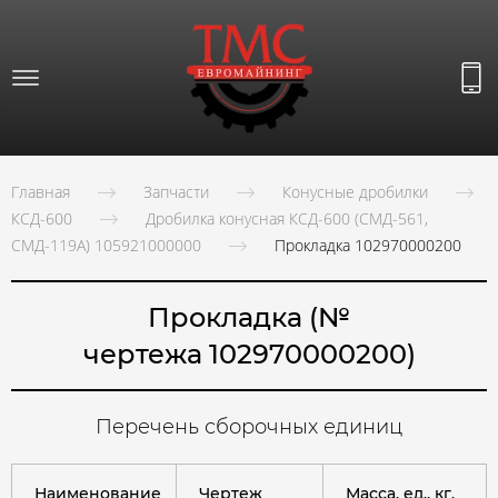
Главная
Запчасти
Конусные дробилки
КСД-600
Дробилка конусная КСД-600 (СМД-561,
СМД-119А) 105921000000
Прокладка 102970000200
Прокладка (№
чертежа 102970000200)
Перечень сборочных единиц
Наименование
Чертеж
Масса, ед., кг.