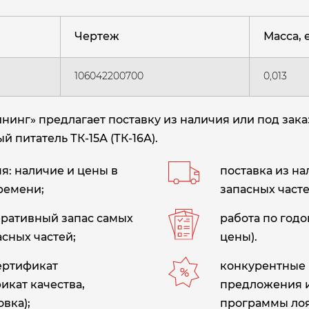
Чертеж
Масса, е
106042200700
0,013
нг» предлагает поставку из наличия или под зака
й питатель ТК-15А (ТК-16А)
.
: наличие и цены в
поставка из н
ремени;
запасных часте
еративный запас самых
работа по год
сных частей;
цены).
сертификат
конкурентные 
икат качества,
предложения 
вка);
программы лоя