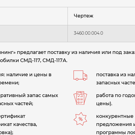
Чертеж
3460.00.004.0
инг» предлагает поставку из наличия или под зак
обилки СМД-117, СМД-117А.
: наличие и цены в
поставка из н
ремени;
запасных часте
еративный запас самых
работа по год
сных частей;
цены).
сертификат
конкурентные 
икат качества,
предложения 
вка);
программы лоя