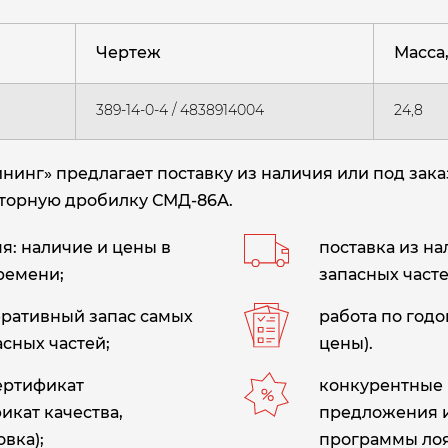
Чертеж
Масса, 
389-14-0-4 / 4838914004
24,8
инг» предлагает поставку из наличия или под зак
роторную дробилку СМД-86А.
: наличие и цены в
поставка из н
ремени;
запасных часте
еративный запас самых
работа по год
сных частей;
цены).
сертификат
конкурентные 
икат качества,
предложения 
вка);
программы лоя