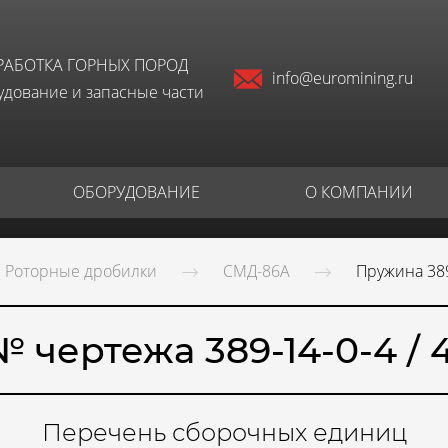
РАБОТКА ГОРНЫХ ПОРОД
info@euromining.ru
дование и запасные части
ОБОРУДОВАНИЕ
О КОМПАНИИ
Роторные дробилки
СМД-86А
Пружина 389
 чертежа 389-14-0-4 / 
Перечень сборочных единиц