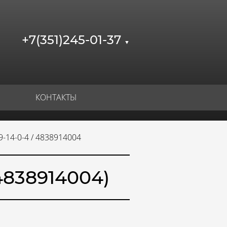
+7(351)245-01-37
▼
КОНТАКТЫ
-14-0-4 / 4838914004
4838914004)