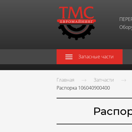
ПЕРЕ
Обору
Запасные части
Главная
Запчасти
Распорка 106040900400
Распор