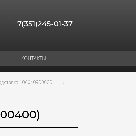
+7(351)245-01-37
▼
КОНТАКТЫ
одставка 106040900000
900400)