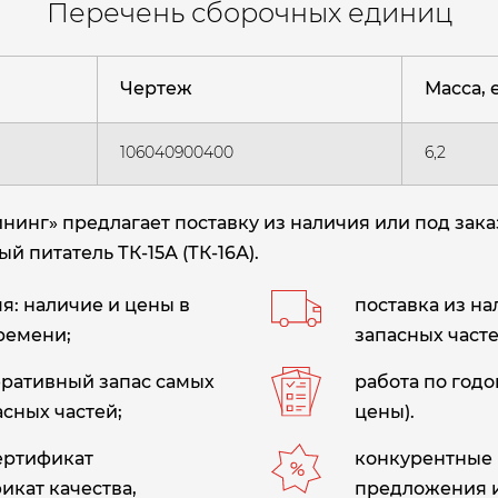
Перечень сборочных единиц
Чертеж
Масса, е
106040900400
6,2
нг» предлагает поставку из наличия или под зака
й питатель ТК-15А (ТК-16А)
.
: наличие и цены в
поставка из н
ремени;
запасных часте
еративный запас самых
работа по год
сных частей;
цены).
сертификат
конкурентные 
икат качества,
предложения 