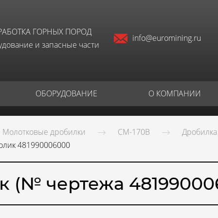
РАБОТКА ГОРНЫХ ПОРОД
info@euromining.ru
дование и запасные части
ОБОРУДОВАНИЕ
О КОМПАНИИ
Молотковые дробилки
СМ-170В
Дробилка
олик 481990006000
к (№ чертежа 48199000