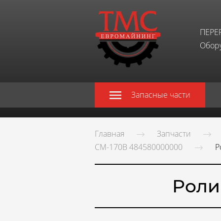
ПЕРЕ
Обору
Запасные части
Главная
Запчасти
СМ-170В 484580000000
Р
Роли