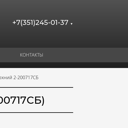
+7(351)245-01-37
▼
КОНТАКТЫ
рхний 2-200717СБ
00717СБ)