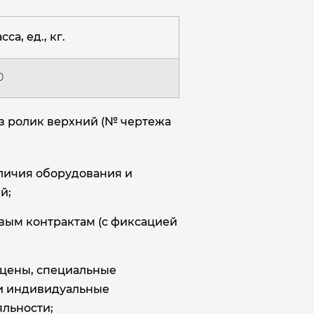
сса, ед., кг.
0
з ролик верхний (№ чертежа
аличия оборудования и
й;
овым контрактам (с фиксацией
цены, специальные
и индивидуальные
льности;