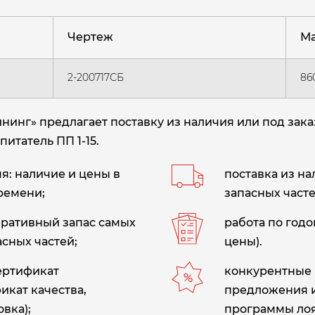
Чертеж
Ма
2-200717СБ
86
нг» предлагает поставку из наличия или под зака
итатель ПП 1-15.
: наличие и цены в
поставка из н
ремени;
запасных часте
еративный запас самых
работа по год
сных частей;
цены).
сертификат
конкурентные 
икат качества,
предложения 
вка);
программы лоя