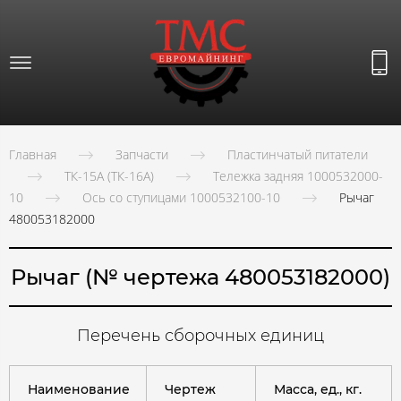
Главная
Запчасти
Пластинчатый питатели
ТК-15А (ТК-16А)
Тележка задняя 1000532000-
10
Ось со ступицами 1000532100-10
Рычаг
480053182000
Рычаг (№ чертежа 480053182000)
Перечень сборочных единиц
Наименование
Чертеж
Масса, ед., кг.