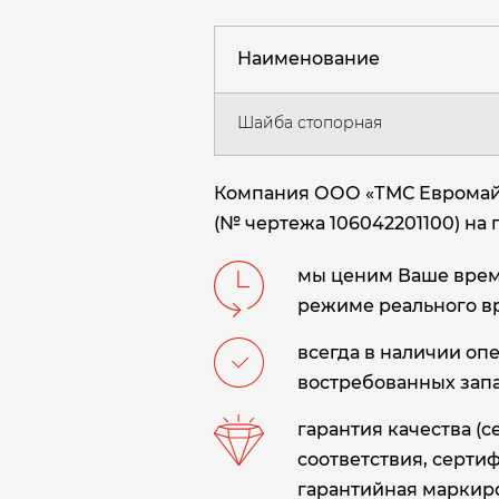
Наименование
Шайба стопорная
Компания ООО «ТМС Евромайн
(№ чертежа 106042201100) на 
мы ценим Ваше время
режиме реального в
всегда в наличии оп
востребованных запа
гарантия качества (
соответствия, сертиф
гарантийная маркиро