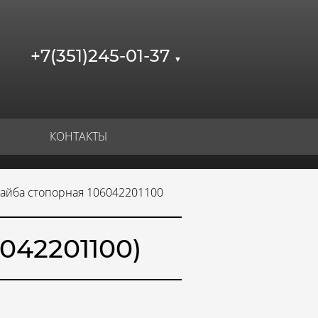
+7(351)245-01-37
▼
КОНТАКТЫ
айба стопорная 106042201100
042201100)