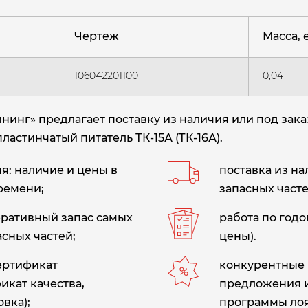
Чертеж
Масса, е
106042201100
0,04
инг» предлагает поставку из наличия или под зак
пластинчатый питатель ТК-15А (ТК-16А)
.
: наличие и цены в
поставка из н
ремени;
запасных часте
еративный запас самых
работа по год
сных частей;
цены).
сертификат
конкурентные 
икат качества,
предложения 
вка);
программы лоя