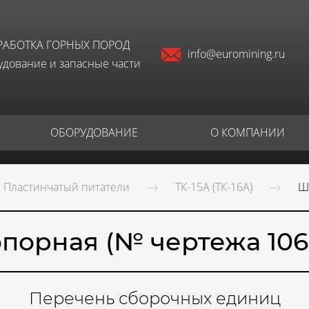
РАБОТКА ГОРНЫХ ПОРОД
info@euromining.ru
дование и запасные части
ОБОРУДОВАНИЕ
О КОМПАНИИ
Пластинчатый питатели
ТК-15А (ТК-16А)
Ш
порная (№ чертежа 106
Перечень сборочных единиц