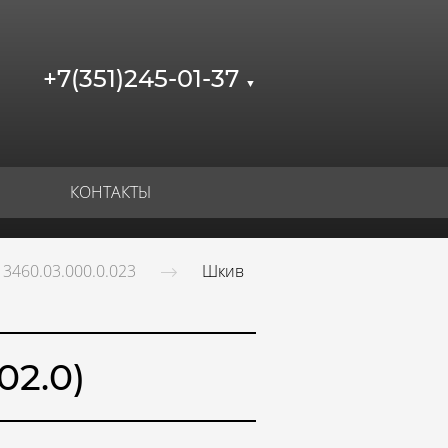
+7(351)245-01-37
▼
КОНТАКТЫ
3460.03.000.0.023
Шкив
02.0)