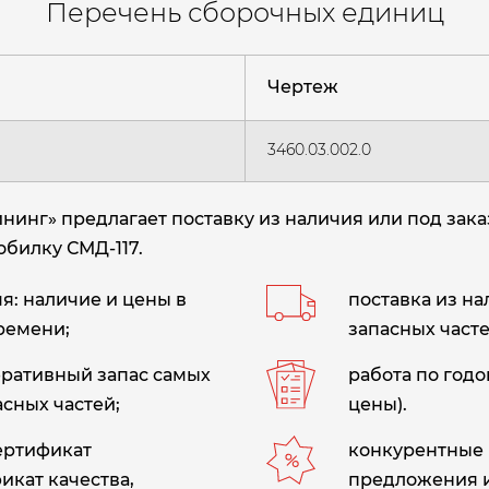
Перечень сборочных единиц
Чертеж
3460.03.002.0
инг» предлагает поставку из наличия или под зака
обилку СМД-117.
: наличие и цены в
поставка из н
ремени;
запасных часте
еративный запас самых
работа по год
сных частей;
цены).
сертификат
конкурентные 
икат качества,
предложения 