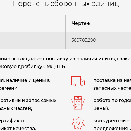
Перечень сборочных единиц
Чертеж
3807.03.200
инг» предлагает поставку из наличия или под зака
ековую дробилку СМД-111Б.
: наличие и цены в
поставка из н
ремени;
запасных часте
еративный запас самых
работа по год
сных частей;
цены).
сертификат
конкурентные 
икат качества,
предложения 