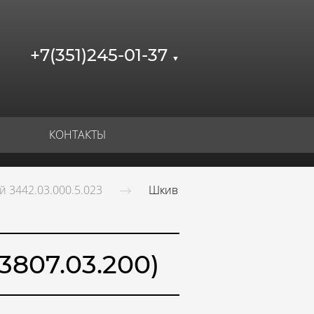
+7(351)245-01-37
▼
КОНТАКТЫ
й 3442.03.000.5.023
Шкив
807.03.200)