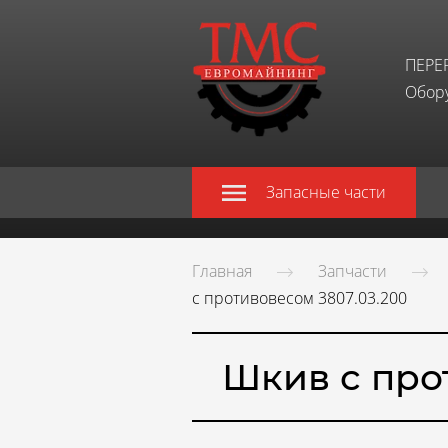
ПЕРЕ
Обору
Запасные части
Главная
Запчасти
с противовесом 3807.03.200
Шкив с про