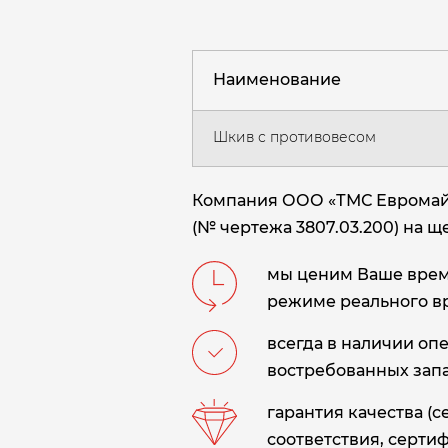
Наименование
Шкив с противовесом
Компания ООО «ТМС Евромайн
(№ чертежа 3807.03.200) на щ
мы ценим Ваше время
режиме реального в
всегда в наличии оп
востребованных запа
гарантия качества (
соответствия, сертиф