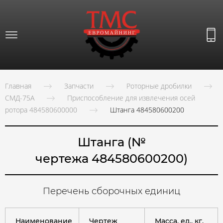
Главная
Запчасти
Роторные дробилки
СМД-75А
Приспособление для извлечения осей
ротора 484580600000
Штанга 484580600200
Штанга (№
чертежа 484580600200)
Перечень сборочных единиц
Наименование
Чертеж
Масса, ед., кг.