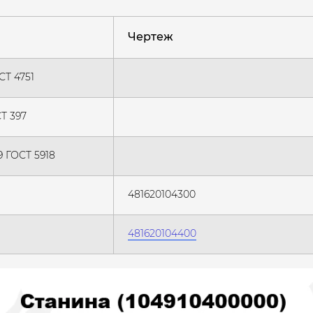
Чертеж
СТ 4751
Т 397
9 ГОСТ 5918
481620104300
481620104400