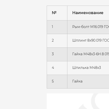
№
Наименование
1
Рым-болт М16.019 ГО
2
Шплинт 8х90.019 ГОС
3
Гайка М48х3-6Н.8.01
4
Шпилька М48х3
5
Гайка