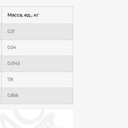
Масса, ед., кг
0,31
0,04
0,0143
7,8
0,856