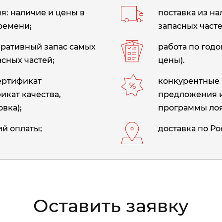
: наличие и цены в
поставка из н
ремени;
запасных часте
еративный запас самых
работа по год
сных частей;
цены).
сертификат
конкурентные 
икат качества,
предложения 
вка);
программы лоя
й оплаты;
доставка по Ро
Оставить заявку