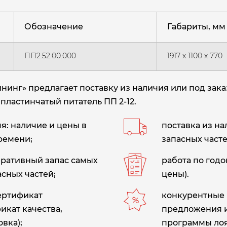
Обозначение
Габариты, мм
ПП2.52.00.000
1917 х 1100 х 770
нг» предлагает поставку из наличия или под зака
 пластинчатый питатель ПП 2-12.
: наличие и цены в
поставка из н
ремени;
запасных часте
еративный запас самых
работа по год
сных частей;
цены).
сертификат
конкурентные 
икат качества,
предложения 
вка);
программы лоя